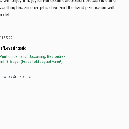
s will enjoy this joyful Hanukkah celebration. Accessible and
is setting has an energetic drive and the hand percussion will
arkle!
0155221
us/Leveringstid:
 Print on demand, Upcoming, Restordre -
inf. 3-6 uger (Forbehold udgået varer!)
tepnotes ønskeliste