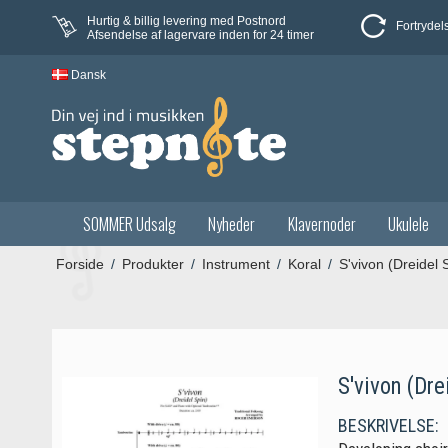
Hurtig & billig levering med Postnord
Fortrydel
Afsendelse af lagervare inden for 24 timer
Dansk
SOMMER Udsalg
Nyheder
Klavernoder
Ukulele
Forside
/
Produkter
/
Instrument
/
Koral
/
S'vivon (Dreidel 
S'vivon (Dre
BESKRIVELSE: