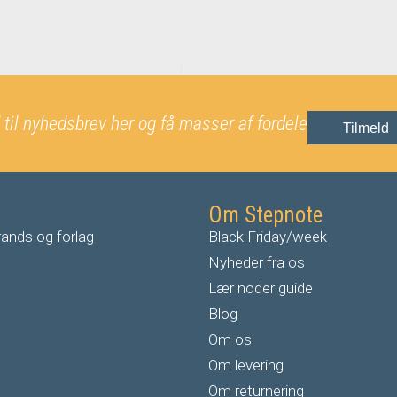
 til nyhedsbrev her og få masser af fordele
Tilmeld
Om Stepnote
ands og forlag
Black Friday/week
Nyheder fra os
Lær noder guide
Blog
Om os
Om levering
Om returnering