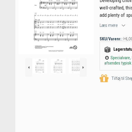
Developing choir
well-crafted, th
add plenty of sp
Læs mere
SKU/Varenr.:
HL0
Lagerstat
Specialvare,
afsendes typisk 
Tilføj til S