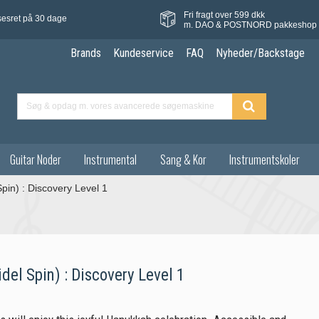
Fri fragt over 599 dkk
sesret på 30 dage
m. DAO & POSTNORD pakkeshop
Brands
Kundeservice
FAQ
Nyheder/Backstage
Guitar Noder
Instrumental
Sang & Kor
Instrumentskoler
Spin) : Discovery Level 1
idel Spin) : Discovery Level 1