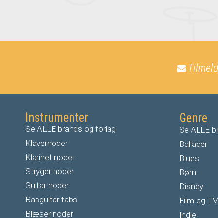
Tilmeld
Instrumenter
Genre
Se ALLE brands og forlag
Se ALLE br
Klavernoder
Ballader
Klarinet noder
Blues
S
tryger noder
Børn
G
uitar noder
Disney
Basguitar tabs
Film og TV
Blæser noder
Indie