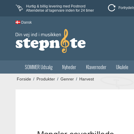
Hurtig & billig levering med Postnord
Fortrydel
Afsendelse af lagervare inden for 24 timer
Dansk
SOMMER Udsalg
Nyheder
Klavernoder
Ukulele
Forside
/
Produkter
/
Genrer
/
Harvest