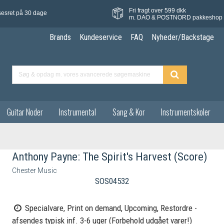
Fri fragt over 599 dkk
sesret på 30 dage
m. DAO & POSTNORD pakkeshop
Brands
Kundeservice
FAQ
Nyheder/Backstage
Guitar Noder
Instrumental
Sang & Kor
Instrumentskoler
Anthony Payne: The Spirit's Harvest (Score)
Chester Music
SOS04532
Specialvare, Print on demand, Upcoming, Restordre -
afsendes typisk inf. 3-6 uger (Forbehold udgået varer!)