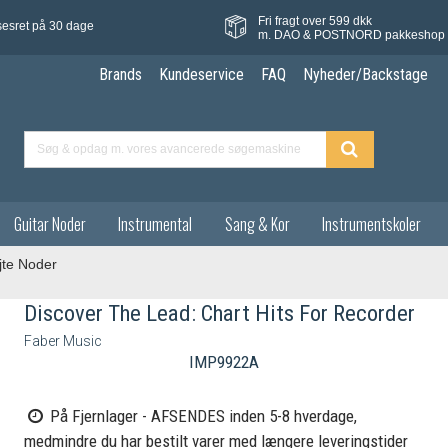
Fri fragt over 599 dkk
sesret på 30 dage
m. DAO & POSTNORD pakkeshop
Brands
Kundeservice
FAQ
Nyheder/Backstage
Guitar Noder
Instrumental
Sang & Kor
Instrumentskoler
jte Noder
Discover The Lead: Chart Hits For Recorder
Faber Music
IMP9922A
På Fjernlager - AFSENDES inden 5-8 hverdage,
medmindre du har bestilt varer med længere leveringstider