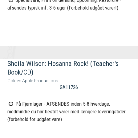
Specialvare, Print on demand, Upcoming, Restordre -
afsendes typisk inf. 3-6 uger (Forbehold udgået varer!)
Sheila Wilson: Hosanna Rock! (Teacher's
Book/CD)
Golden Apple Productions
GA11726
På Fjernlager - AFSENDES inden 5-8 hverdage,
medmindre du har bestilt varer med længere leveringstider
(forbehold for udgået vare)