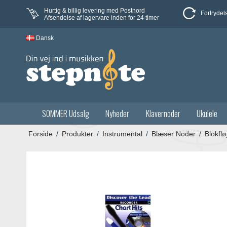
Hurtig & billig levering med Postnord
Fortrydel
Afsendelse af lagervare inden for 24 timer
Dansk
SOMMER Udsalg
Nyheder
Klavernoder
Ukulele
Forside
/
Produkter
/
Instrumental
/
Blæser Noder
/
Blokflø