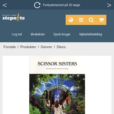
Fortrydelsesret på 30 dage
Log ind
Ønskeliste
Opret bruger
Nyhedstilmelding
Forside
/
Produkter
/
Genrer
/
Disco