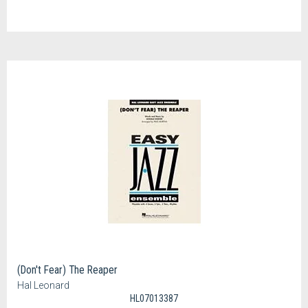
(Don't Fear) The Reaper
Hal Leonard
HL07013387