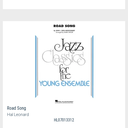
Road Song
Hal Leonard
HL07013312