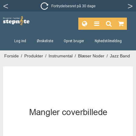
Fortrydelsesret på 30 dage
Log ind
Ønskeliste
Opret bruger
Nyhedstilmelding
Forside
/
Produkter
/
Instrumental
/
Blæser Noder
/
Jazz Band