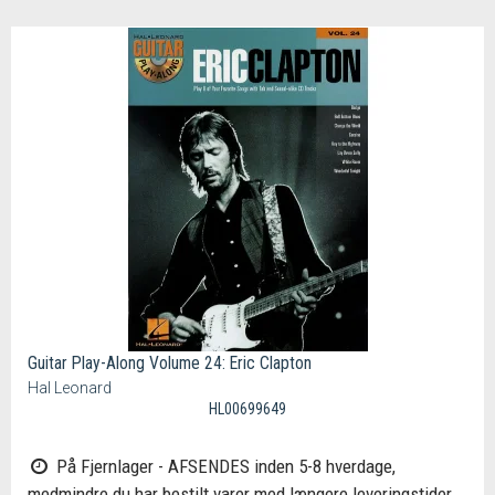
Guitar Play-Along Volume 24: Eric Clapton
Hal Leonard
HL00699649
På Fjernlager - AFSENDES inden 5-8 hverdage,
medmindre du har bestilt varer med længere leveringstider