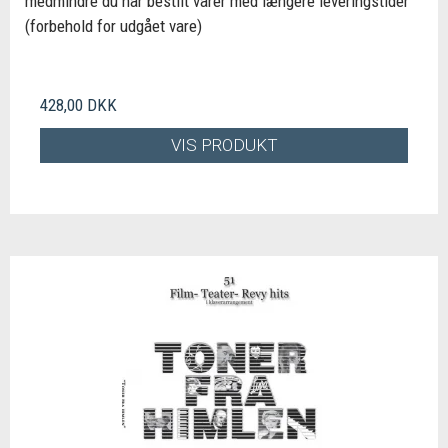
medmindre du har bestilt varer med længere leveringstider
(forbehold for udgået vare)
428,00 DKK
VIS PRODUKT