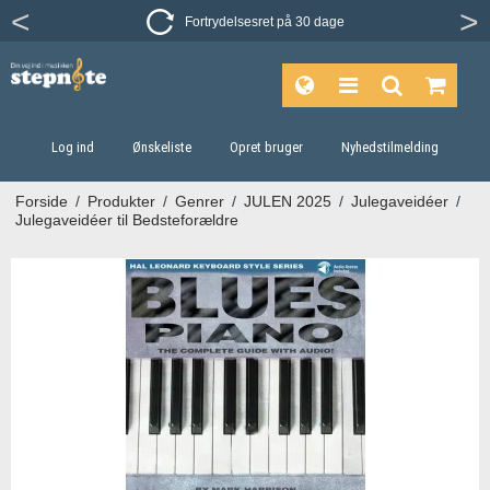
Fortrydelsesret på 30 dage
Log ind
Ønskeliste
Opret bruger
Nyhedstilmelding
Forside
/
Produkter
/
Genrer
/
JULEN 2025
/
Julegaveidéer
/
Julegaveidéer til Bedsteforældre