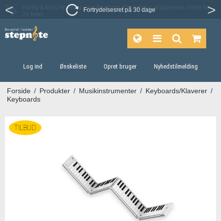
Fortrydelsesret på 30 dage
Log ind
Ønskeliste
Opret bruger
Nyhedstilmelding
Forside
/
Produkter
/
Musikinstrumenter
/
Keyboards/Klaverer
/
Keyboards
TILBUD