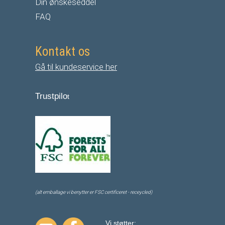
Din ønskeseddel
FAQ
Kontakt os
Gå til kundeservice her
Trustpilo
t
(alt emballage vi benytter er FSC certificeret - receycled)
Vi støtter: