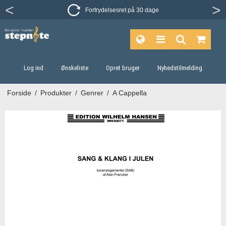
Fortrydelsesret på 30 dage
Log ind
Ønskeliste
Opret bruger
Nyhedstilmelding
Forside
/
Produkter
/
Genrer
/
A Cappella