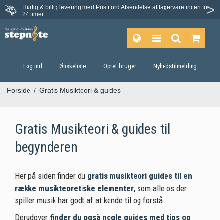
Hurtig & billig levering med Postnord
Afsendelse af lagervare inden for
24 timer
Log ind
Ønskeliste
Opret bruger
Nyhedstilmelding
Forside
/
Gratis Musikteori & guides
Gratis Musikteori & guides til
begynderen
Her på siden finder du
gratis musikteori guides til en
række musikteoretiske elementer,
som alle os der
spiller musik har godt af at kende til og forstå.
Derudover
finder du også nogle guides med tips og