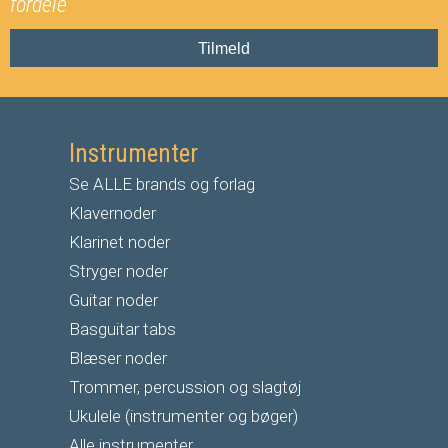
fordele
Tilmeld
Instrumenter
Se ALLE brands og forlag
Klavernoder
Klarinet noder
S
tryger noder
G
uitar noder
Basguitar tabs
Blæser noder
Trommer, percussion og slagtøj
Ukulele (instrumenter og bøger)
Alle instrumenter