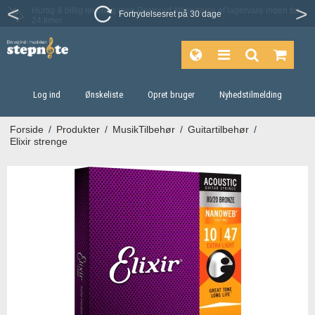
Fortrydelsesret på 30 dage
Log ind
Ønskeliste
Opret bruger
Nyhedstilmelding
Forside
/
Produkter
/
MusikTilbehør
/
Guitartilbehør
/
Elixir strenge