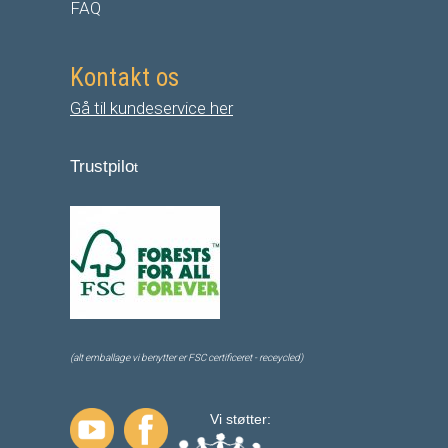
FAQ
Kontakt os
Gå til kundeservice her
Trustpilo
t
(alt emballage vi benytter er FSC certificeret - receycled)
Vi støtter: