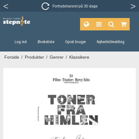
Fortrydelsesret på 30 dage
Log ind
Ønskeliste
Opret bruger
Nyhedstilmelding
Forside
/
Produkter
/
Genrer
/
Klassikere