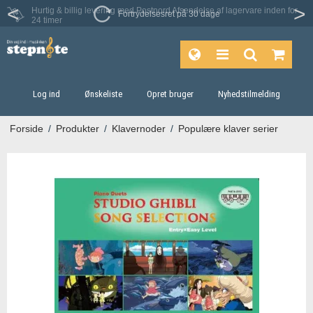
Fortrydelsesret på 30 dage
Log ind
Ønskeliste
Opret bruger
Nyhedstilmelding
Forside
/
Produkter
/
Klavernoder
/
Populære klaver serier