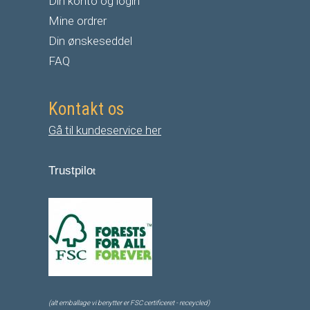
Din konto og login
Mine ordrer
Din ønskeseddel
FAQ
Kontakt os
Gå til kundeservice her
Trustpilo
t
(alt emballage vi benytter er FSC certificeret - receycled)