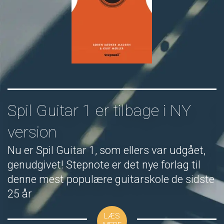
Spil Guitar 1 er tilbage i NY
N
version
Nu er Spil Guitar 1, som ellers var udgået,
T
genudgivet! Stepnote er det nye forlag til
R
denne mest populære guitarskole de sidste
f
25 år
LÆS