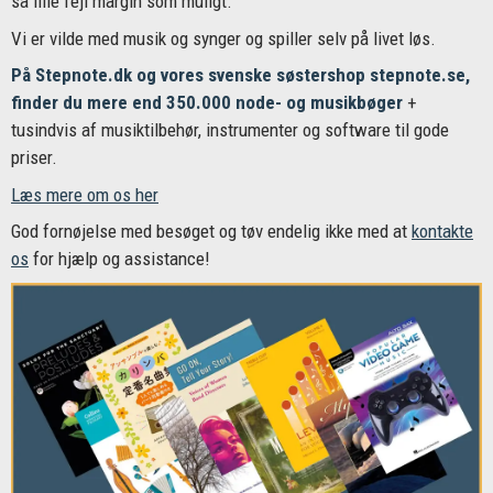
så lille fejl margin som muligt.
Vi er vilde med musik og synger og spiller selv på livet løs.
På Stepnote.dk og vores svenske søstershop stepnote.se,
finder du mere end 350.000 node- og musikbøger
+
tusindvis af musiktilbehør, instrumenter og software til gode
priser.
Læs mere om os her
God fornøjelse med besøget og tøv endelig ikke med at
kontakte
os
for hjælp og assistance!