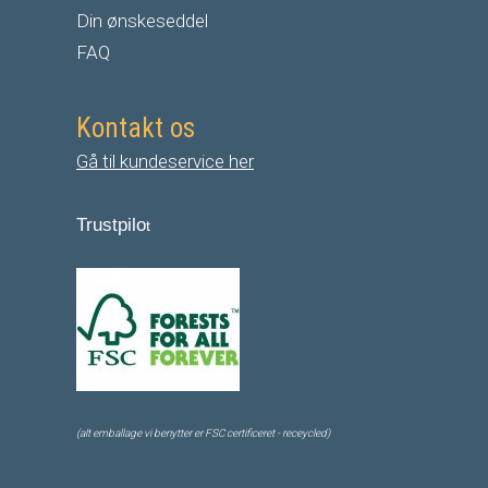
Din ønskeseddel
FAQ
Kontakt os
Gå til kundeservice her
Trustpilo
t
(alt emballage vi benytter er FSC certificeret - receycled)