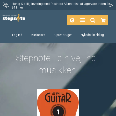
Hurtig & billig levering med Postnord
Afsendelse af lagervare inden for
Fortrydelsesret på 30 dage
24 timer
Log ind
Ønskeliste
Opret bruger
Nyhedstilmelding
Stepnote -
din vej ind i
musikken!