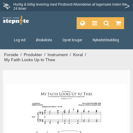
Hurtig & billig levering med Postnord
Afsendelse af lagervare inden for
Fortrydelsesret på 30 dage
24 timer
Log ind
Ønskeliste
Opret bruger
Nyhedstilmelding
Forside
/
Produkter
/
Instrument
/
Koral
/
My Faith Looks Up to Thee