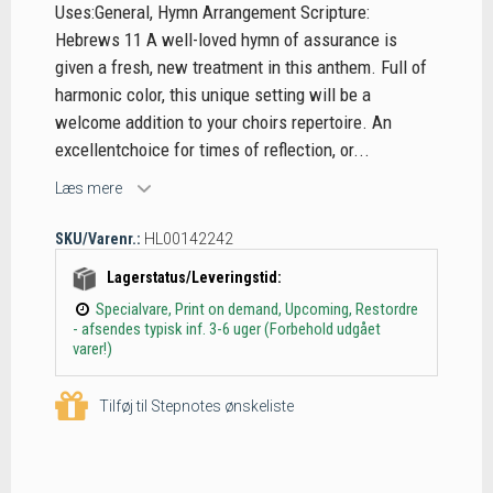
Uses:General, Hymn Arrangement Scripture:
Hebrews 11 A well-loved hymn of assurance is
given a fresh, new treatment in this anthem. Full of
harmonic color, this unique setting will be a
welcome addition to your choirs repertoire. An
excellentchoice for times of reflection, or...
Læs mere
SKU/Varenr.:
HL00142242
Lagerstatus/Leveringstid:
Specialvare, Print on demand, Upcoming, Restordre
- afsendes typisk inf. 3-6 uger (Forbehold udgået
varer!)
Tilføj til Stepnotes ønskeliste