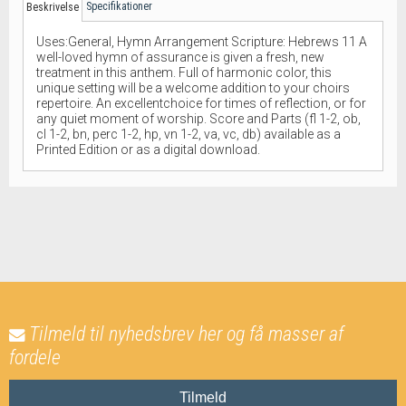
Specifikationer
Beskrivelse
Uses:General, Hymn Arrangement Scripture: Hebrews 11 A
well-loved hymn of assurance is given a fresh, new
treatment in this anthem. Full of harmonic color, this
unique setting will be a welcome addition to your choirs
repertoire. An excellentchoice for times of reflection, or for
any quiet moment of worship. Score and Parts (fl 1-2, ob,
cl 1-2, bn, perc 1-2, hp, vn 1-2, va, vc, db) available as a
Printed Edition or as a digital download.
Tilmeld til nyhedsbrev her og få masser af
fordele
Tilmeld