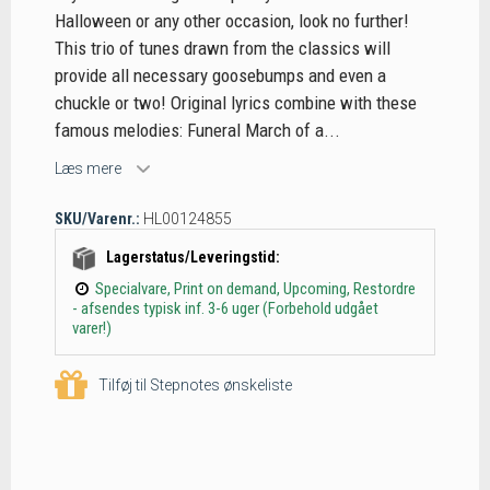
Halloween or any other occasion, look no further!
This trio of tunes drawn from the classics will
provide all necessary goosebumps and even a
chuckle or two! Original lyrics combine with these
famous melodies: Funeral March of a...
Læs mere
SKU/Varenr.:
HL00124855
Lagerstatus/Leveringstid:
Specialvare, Print on demand, Upcoming, Restordre
- afsendes typisk inf. 3-6 uger (Forbehold udgået
varer!)
Tilføj til Stepnotes ønskeliste