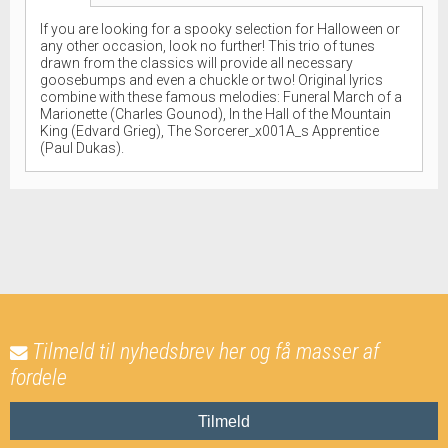
If you are looking for a spooky selection for Halloween or
any other occasion, look no further! This trio of tunes
drawn from the classics will provide all necessary
goosebumps and even a chuckle or two! Original lyrics
combine with these famous melodies: Funeral March of a
Marionette (Charles Gounod), In the Hall of the Mountain
King (Edvard Grieg), The Sorcerer_x001A_s Apprentice
(Paul Dukas).
Tilmeld til nyhedsbrev her og få masser af
fordele
Tilmeld