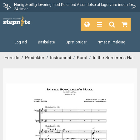
Hurtig & billig levering med Postnord
Afsendelse af lagervare inden for
Fortrydelsesret på 30 dage
24 timer
Log ind
Ønskeliste
Opret bruger
Nyhedstilmelding
Forside
/
Produkter
/
Instrument
/
Koral
/
In the Sorcerer's Hall