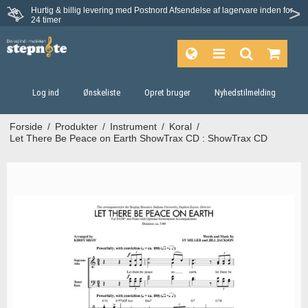
Hurtig & billig levering med Postnord
Afsendelse af lagervare inden for
Fortrydelsesret på 30 dage
24 timer
Log ind
Ønskeliste
Opret bruger
Nyhedstilmelding
Forside
/
Produkter
/
Instrument
/
Koral
/
Let There Be Peace on Earth ShowTrax CD : ShowTrax CD