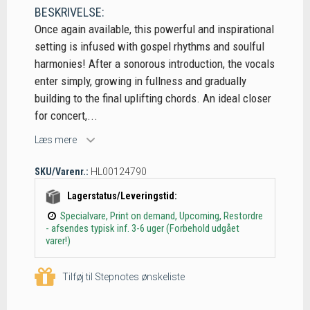
BESKRIVELSE:
Once again available, this powerful and inspirational
setting is infused with gospel rhythms and soulful
harmonies! After a sonorous introduction, the vocals
enter simply, growing in fullness and gradually
building to the final uplifting chords. An ideal closer
for concert,...
Læs mere
SKU/Varenr.:
HL00124790
Lagerstatus/Leveringstid:
Specialvare, Print on demand, Upcoming, Restordre
- afsendes typisk inf. 3-6 uger (Forbehold udgået
varer!)
Tilføj til Stepnotes ønskeliste