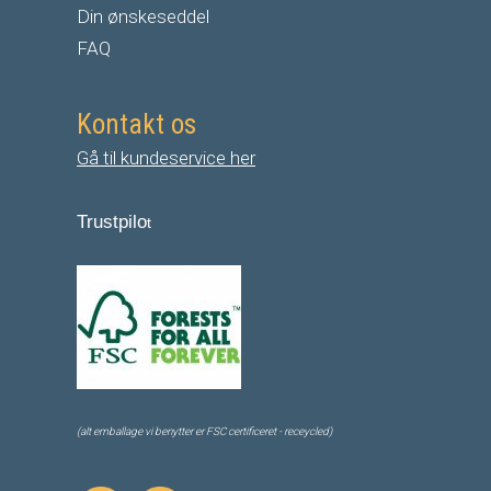
Din ønskeseddel
FAQ
Kontakt os
Gå til kundeservice her
Trustpilo
t
(alt emballage vi benytter er FSC certificeret - receycled)