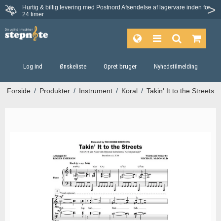
Hurtig & billig levering med Postnord
Afsendelse af lagervare inden for
Fortrydelsesret på 30 dage
24 timer
Log ind
Ønskeliste
Opret bruger
Nyhedstilmelding
Forside
/
Produkter
/
Instrument
/
Koral
/
Takin' It to the Streets