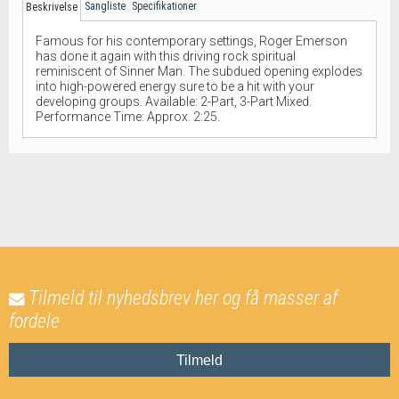
Sangliste
Specifikationer
Beskrivelse
Famous for his contemporary settings, Roger Emerson
has done it again with this driving rock spiritual
reminiscent of Sinner Man. The subdued opening explodes
into high-powered energy sure to be a hit with your
developing groups. Available: 2-Part, 3-Part Mixed.
Performance Time: Approx. 2:25.
Tilmeld til nyhedsbrev her og få masser af
fordele
Tilmeld