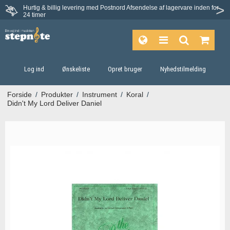
Hurtig & billig levering med Postnord
Afsendelse af lagervare inden for
Fortrydelsesret på 30 dage
24 timer
Log ind
Ønskeliste
Opret bruger
Nyhedstilmelding
Forside
/
Produkter
/
Instrument
/
Koral
/
Didn't My Lord Deliver Daniel