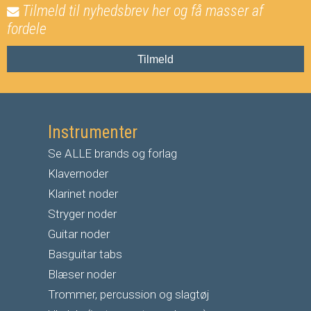
Tilmeld til nyhedsbrev her og få masser af
fordele
Tilmeld
Instrumenter
Se ALLE brands og forlag
Klavernoder
Klarinet noder
S
tryger noder
G
uitar noder
Basguitar tabs
Blæser noder
Trommer, percussion og slagtøj