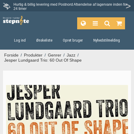
Hurtig & billig levering med Postnord
Afsendelse af lagervare inden for
Fortrydelsesret på 30 dage
24 timer
Log ind
Ønskeliste
Opret bruger
Nyhedstilmelding
Forside
/
Produkter
/
Genrer
/
Jazz
/
Jesper Lundgaard Trio: 60 Out Of Shape