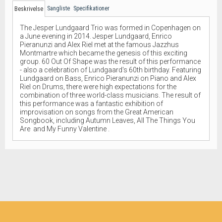
Sangliste
Specifikationer
Beskrivelse
The Jesper Lundgaard Trio was formed in Copenhagen on
a June evening in 2014. Jesper Lundgaard, Enrico
Pieranunzi and Alex Riel met at the famous Jazzhus
Montmartre which became the genesis of this exciting
group. 60 Out Of Shape was the result of this performance
- also a celebration of Lundgaard's 60th birthday. Featuring
Lundgaard on Bass, Enrico Pieranunzi on Piano and Alex
Riel on Drums, there were high expectations for the
combination of three world-class musicians. The result of
this performance was a fantastic exhibition of
improvisation on songs from the Great American
Songbook, including Autumn Leaves, All The Things You
Are and My Funny Valentine .