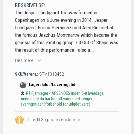
BESKRIVELSE:
The Jesper Lundgaard Trio was formed in
Copenhagen on a June evening in 2014. Jesper
Lundgaard, Enrico Pieranunzi and Alex Riel met at
the famous Jazzhus Montmartre which became the
genesis of this exciting group. 60 Out Of Shape was
the result of this performance - also a...
Læs mere
SKU/Varenr.:
STV1018452
Lagerstatus/Leveringstid:
På Fjernlager - AFSENDES inden 5-8 hverdage,
medmindre du har bestilt varer med længere
leveringstider (forbehold for udgået vare)
Tilføj til Stepnotes ønskeliste