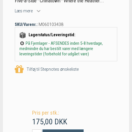
Five-a-Side · Chinatown · Where the Heather...
Læs mere
SKU/Varenr.:
M060103438
Lagerstatus/Leveringstid:
På Fjernlager - AFSENDES inden 5-8 hverdage,
medmindre du har bestilt varer med længere
leveringstider (forbehold for udgået vare)
Tilføj til Stepnotes ønskeliste
Pris per stk.:
175,00 DKK