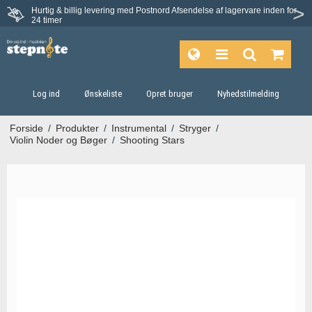
Hurtig & billig levering med Postnord
Afsendelse af lagervare inden for
Fortrydelsesret på 30 dage
24 timer
Log ind
Ønskeliste
Opret bruger
Nyhedstilmelding
Forside
/
Produkter
/
Instrumental
/
Stryger
/
Violin Noder og Bøger
/
Shooting Stars