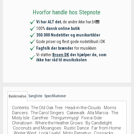
Hvorfor handle hos Stepnote
Vi har ALT det
, de andre ikke har🎻🎹
100%
dansk online butik
350.000 Nodetitler og musikartikler
Gode priser og flest gode nodetilbud i DK
Fagfolk der brænder
for musikken
Vi støtter
Broen DK
der hjælper de, som
ikke har råd til musikskolen
Sangliste
Specifikationer
Beskrivelse
Contents: The Old Oak Tree · Head-in-the-Clouds · Morris
Dancers · The Carol Singers · Cakewalk · Alla Marcia · The
Misty Isle · Carefree · Thingummyjig! · Five-a-Side ·
Chinatown · Where the Heather Grows · By Candlelight
·Coconuts and Moangoes · Rustic Dance · Far from Home
· Winter Wind · Look Lively! · Moto Perpetuo · Cossacks ·