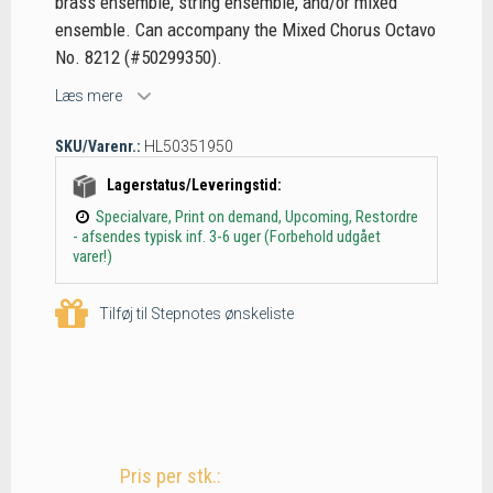
brass ensemble, string ensemble, and/or mixed
ensemble. Can accompany the Mixed Chorus Octavo
No. 8212 (#50299350).
Læs mere
SKU/Varenr.:
HL50351950
Lagerstatus/Leveringstid:
Specialvare, Print on demand, Upcoming, Restordre
- afsendes typisk inf. 3-6 uger (Forbehold udgået
varer!)
Tilføj til Stepnotes ønskeliste
Pris per stk.: