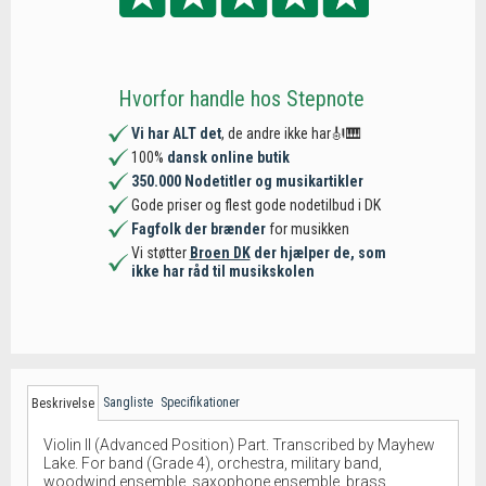
Hvorfor handle hos Stepnote
Vi har ALT det
, de andre ikke har🎻🎹
100%
dansk online butik
350.000 Nodetitler og musikartikler
Gode priser og flest gode nodetilbud i DK
Fagfolk der brænder
for musikken
Vi støtter
Broen DK
der hjælper de, som
ikke har råd til musikskolen
Sangliste
Specifikationer
Beskrivelse
Violin II (Advanced Position) Part. Transcribed by Mayhew
Lake. For band (Grade 4), orchestra, military band,
woodwind ensemble, saxophone ensemble, brass