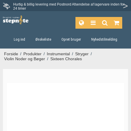
Hurtig & billig levering med Postnord
Afsendelse af lagervare inden for
Fortrydelsesret på 30 dage
24 timer
Log ind
Ønskeliste
Opret bruger
Nyhedstilmelding
Forside
/
Produkter
/
Instrumental
/
Stryger
/
Violin Noder og Bøger
/
Sixteen Chorales