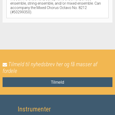
ensemble, string ensemble, and/or mixed ensemble. Can
accompany the Mixed Chorus Octavo No. 8212
(#50299350).
Tilmeld til nyhedsbrev her og få masser af
fordele
Tilmeld
Instrumenter