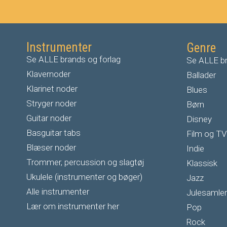
Instrumenter
Genre
Se ALLE brands og forlag
Se ALLE br
Klavernoder
Ballader
Klarinet noder
Blues
S
tryger noder
Børn
G
uitar noder
Disney
Basguitar tabs
Film og TV
Blæser noder
Indie
Trommer, percussion og slagtøj
Klassisk
Ukulele (instrumenter og bøger)
Jazz
Alle instrumenter
Julesamler
Lær om instrumenter her
Pop
Rock