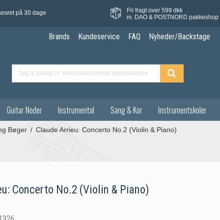
Fri fragt over 599 dkk
sesret på 30 dage
m. DAO & POSTNORD pakkeshop
Brands
Kundeservice
FAQ
Nyheder/Backstage
Guitar Noder
Instrumental
Sang & Kor
Instrumentskoler
 og Bøger
/
Claude Arrieu: Concerto No.2 (Violin & Piano)
u: Concerto No.2 (Violin & Piano)
1326