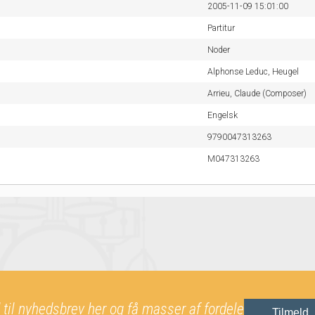
2005-11-09 15:01:00
Partitur
Noder
Alphonse Leduc,
Heugel
Arrieu, Claude (Composer)
Engelsk
9790047313263
M047313263
 til nyhedsbrev her og få masser af fordele
Tilmeld