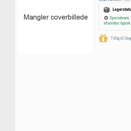
Lagerstat
Specialvare,
afsendes typisk 
Tilføj til S