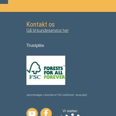
Kontakt os
Gå til kundeservice her
Trustpilo
t
(alt emballage vi benytter er FSC certificeret - receycled)
Vi støtter: