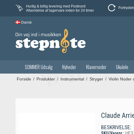
Hurtig & billig levering med Postnord
Fortrydel
Afsendelse af lagervare inden for 24 timer
Dansk
SOMMER Udsalg
Nyheder
Klavernoder
Ukulele
Forside
/
Produkter
/
Instrumental
/
Stryger
/
Violin Noder
Claude Arrie
BESKRIVELSE:
SKU/Varenr.:
HE3