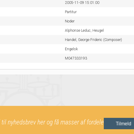
2005-11-09 15:01:00
Partitur
Noder
Alphonse Leduc,
Heugel
Handel, George Frideric (Composer)
Engelsk
M047333193
 til nyhedsbrev her og få masser af fordele
Tilmeld