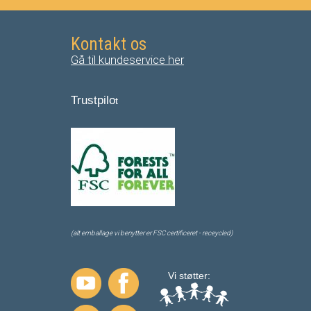
Kontakt os
Gå til kundeservice her
Trustpilo
t
(alt emballage vi benytter er FSC certificeret - receycled)
Vi støtter: