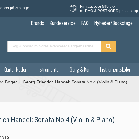
Fri fragt over 599 dkk
sesret på 30 dage
m. DAO & POSTNORD pakkeshop
Brands
Kundeservice
FAQ
Nyheder/Backstage
Guitar Noder
Instrumental
Sang & Kor
Instrumentskoler
 og Bøger
/
Georg Friedrich Handel: Sonata No.4 (Violin & Piano)
rich Handel: Sonata No.4 (Violin & Piano)
3319