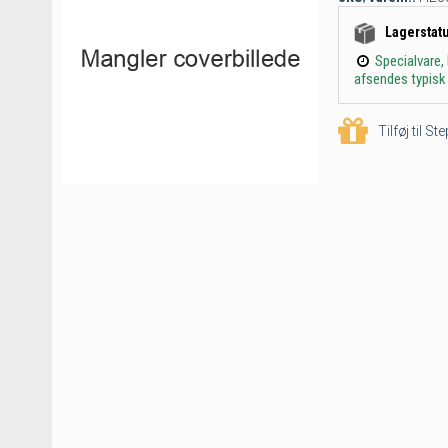
Lagerstat
Specialvare,
afsendes typisk 
Tilføj til S