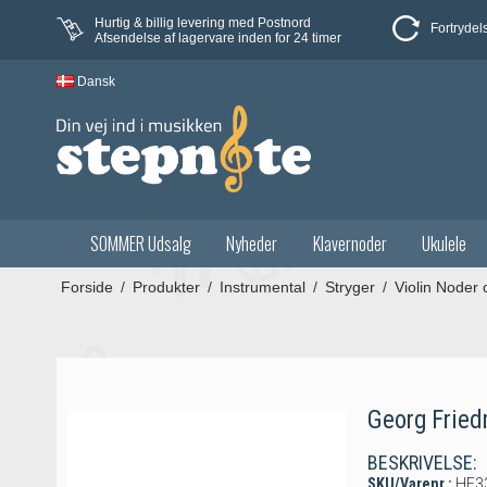
Hurtig & billig levering med Postnord
Fortrydel
Afsendelse af lagervare inden for 24 timer
Dansk
SOMMER Udsalg
Nyheder
Klavernoder
Ukulele
Forside
/
Produkter
/
Instrumental
/
Stryger
/
Violin Noder
Georg Fried
BESKRIVELSE:
SKU/Varenr.:
HE3