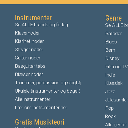
Instrumenter
Genre
Se ALLE brands og forlag
Se ALLE br
Klavernoder
Ballader
Klarinet noder
Blues
S
tryger noder
Børn
G
uitar noder
Disney
Basguitar tabs
Film og TV
Blæser noder
Indie
Trommer, percussion og slagtøj
Klassisk
Ukulele (instrumenter og bøger)
Jazz
Alle instrumenter
Julesamler
Lær om instrumenter her
Pop
Rock
Gratis Musikteori
Alle genrer