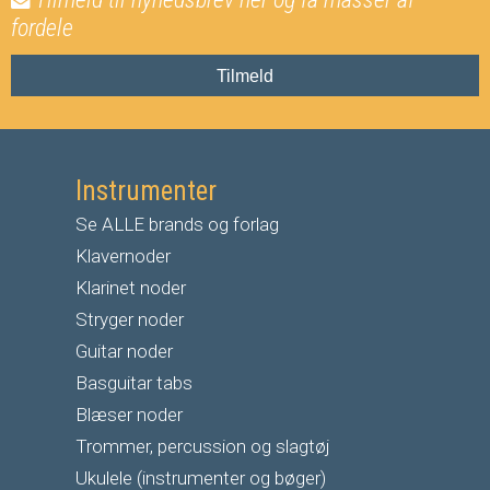
fordele
Tilmeld
Instrumenter
Se ALLE brands og forlag
Klavernoder
Klarinet noder
S
tryger noder
G
uitar noder
Basguitar tabs
Blæser noder
Trommer, percussion og slagtøj
Ukulele (instrumenter og bøger)