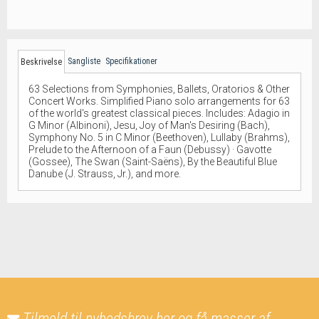
Sangliste
Specifikationer
Beskrivelse
63 Selections from Symphonies, Ballets, Oratorios & Other
Concert Works. Simplified Piano solo arrangements for 63
of the world's greatest classical pieces. Includes: Adagio in
G Minor (Albinoni), Jesu, Joy of Man's Desiring (Bach),
Symphony No. 5 in C Minor (Beethoven), Lullaby (Brahms),
Prelude to the Afternoon of a Faun (Debussy) · Gavotte
(Gossee), The Swan (Saint-Saëns), By the Beautiful Blue
Danube (J. Strauss, Jr.), and more.
Tilmeld til nyhedsbrev her og få masser af