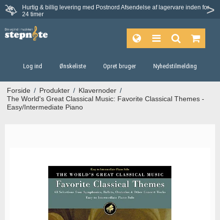
Hurtig & billig levering med Postnord
Afsendelse af lagervare inden for
Fortrydelsesret på 30 dage
24 timer
Log ind
Ønskeliste
Opret bruger
Nyhedstilmelding
Forside
/
Produkter
/
Klavernoder
/
The World's Great Classical Music: Favorite Classical Themes -
Easy/Intermediate Piano