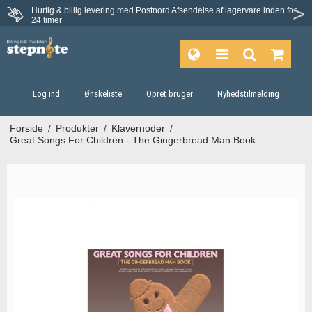
Hurtig & billig levering med Postnord
Afsendelse af lagervare inden for
Fortrydelsesret på 30 dage
24 timer
Log ind
Ønskeliste
Opret bruger
Nyhedstilmelding
Forside
/
Produkter
/
Klavernoder
/
Great Songs For Children - The Gingerbread Man Book