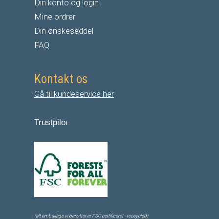
Din konto og login
Mine ordrer
Din ønskeseddel
FAQ
Kontakt os
Gå til kundeservice her
Trustpilo
t
(alt emballage vi benytter er FSC certificeret - receycled)