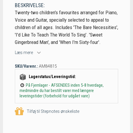
BESKRIVELSE:
Twenty-two children's favourites arranged for Piano,
Voice and Guitar, specially selected to appeal to
children of all ages. Includes 'The Bare Necessities',
'I'd Like To Teach The World To Sing'. 'Sweet
Gingerbread Man', and 'When I'm Sixty-four'.
Læs mere
SKU/Varenr.:
AM84815
Lagerstatus/Leveringstid:
På Fjernlager - AFSENDES inden 5-8 hverdage,
medmindre du har bestilt varer med længere
leveringstider (forbehold for udgået vare)
Tilføj til Stepnotes ønskeliste