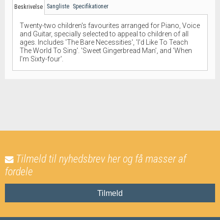
Sangliste
Specifikationer
Beskrivelse
Twenty-two children's favourites arranged for Piano, Voice
and Guitar, specially selected to appeal to children of all
ages. Includes 'The Bare Necessities', 'I'd Like To Teach
The World To Sing'. 'Sweet Gingerbread Man', and 'When
I'm Sixty-four'.
Tilmeld til nyhedsbrev her og få masser af
fordele
Tilmeld