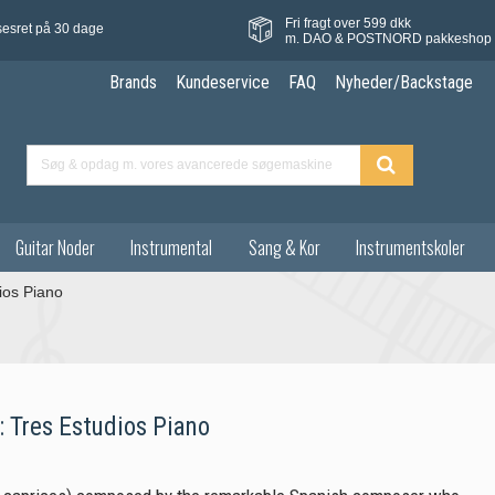
Fri fragt over 599 dkk
sesret på 30 dage
m. DAO & POSTNORD pakkeshop
Brands
Kundeservice
FAQ
Nyheder/Backstage
Guitar Noder
Instrumental
Sang & Kor
Instrumentskoler
ios Piano
: Tres Estudios Piano