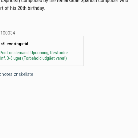
r caprices) composed by the remarkable Spanish composer who
t of his 20th birthday.
100034
us/Leveringstid:
 Print on demand, Upcoming, Restordre -
inf. 3-6 uger (Forbehold udgået varer!)
tepnotes ønskeliste