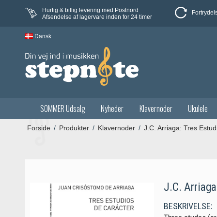
Hurtig & billig levering med Postnord
Fortrydel
Afsendelse af lagervare inden for 24 timer
Dansk
SOMMER Udsalg
Nyheder
Klavernoder
Ukulele
Forside
/
Produkter
/
Klavernoder
/
J.C. Arriaga: Tres Estud
J.C. Arriaga
BESKRIVELSE: