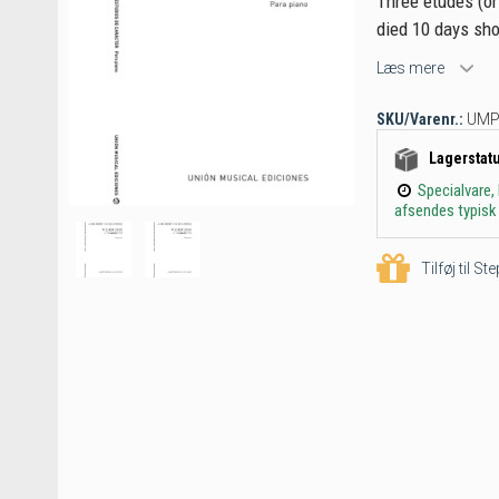
Three etudes (o
died 10 days shor
Læs mere
SKU/Varenr.:
UMP
Lagerstat
Specialvare,
afsendes typisk 
Tilføj til S