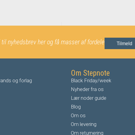
 til nyhedsbrev her og få masser af fordele
Tilmeld
Om Stepnote
ands og forlag
Black Friday/week
Nyheder fra os
Lær noder guide
Blog
Om os
Om levering
Om returnering