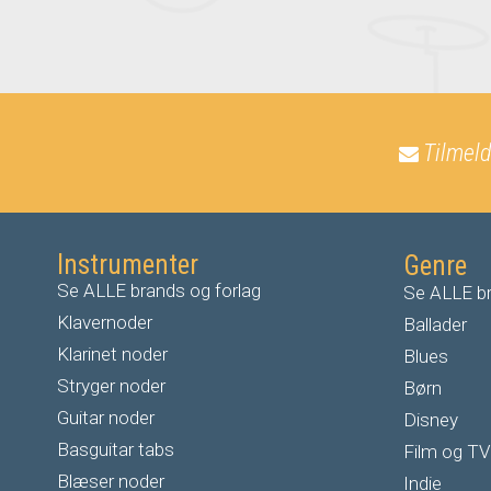
Tilmeld
Instrumenter
Genre
Se ALLE brands og forlag
Se ALLE br
Klavernoder
Ballader
Klarinet noder
Blues
S
tryger noder
Børn
G
uitar noder
Disney
Basguitar tabs
Film og TV
Blæser noder
Indie