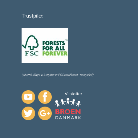
Trustpilo
t
(alt emballage vi benytter er FSC certificeret - receycled)
Vi støtter: