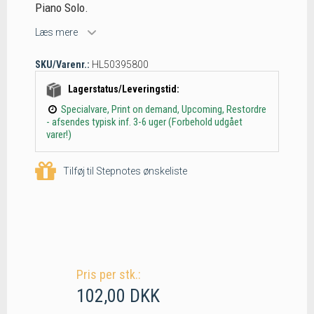
Piano Solo.
Læs mere
SKU/Varenr.:
HL50395800
Lagerstatus/Leveringstid:
Specialvare, Print on demand, Upcoming, Restordre
- afsendes typisk inf. 3-6 uger (Forbehold udgået
varer!)
Tilføj til Stepnotes ønskeliste
Pris per stk.:
102,00 DKK