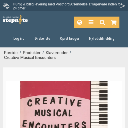
Hurtig & billig levering med Postnord
Afsendelse af lagervare inden for
Fortrydelsesret på 30 dage
24 timer
Log ind
Ønskeliste
Opret bruger
Nyhedstilmelding
Forside
/
Produkter
/
Klavernoder
/
Creative Musical Encounters