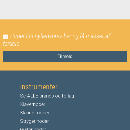
Tilmeld til nyhedsbrev her og få masser af
fordele
Tilmeld
Instrumenter
Se ALLE brands og forlag
Klavernoder
Klarinet noder
S
tryger noder
G
uitar noder