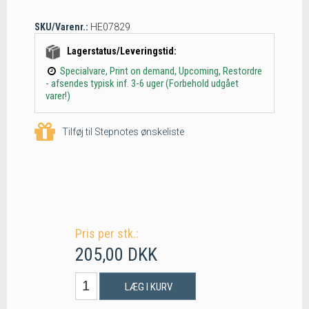
SKU/Varenr.:
HE07829
Lagerstatus/Leveringstid:
Specialvare, Print on demand, Upcoming, Restordre
- afsendes typisk inf. 3-6 uger (Forbehold udgået
varer!)
Tilføj til Stepnotes ønskeliste
Pris per stk.:
205,00 DKK
LÆG I KURV