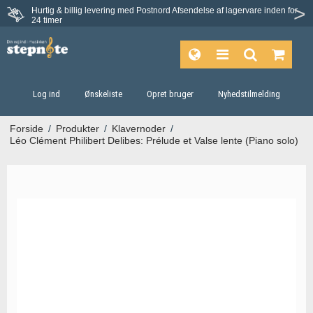
Hurtig & billig levering med Postnord
Afsendelse af lagervare inden for
24 timer
Log ind
Ønskeliste
Opret bruger
Nyhedstilmelding
Forside
/
Produkter
/
Klavernoder
/
Léo Clément Philibert Delibes: Prélude et Valse lente (Piano solo)