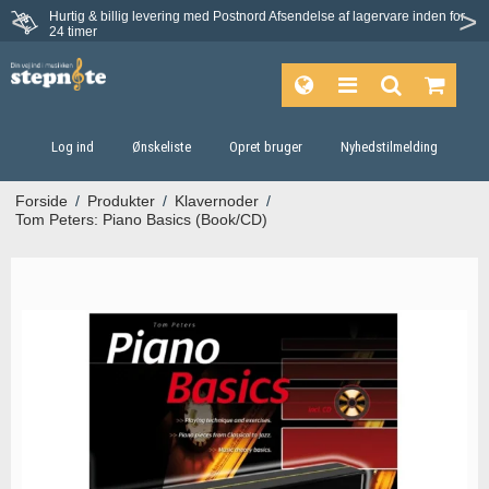
Hurtig & billig levering med Postnord
Afsendelse af lagervare inden for
Fortrydelsesret på 30 dage
24 timer
Log ind
Ønskeliste
Opret bruger
Nyhedstilmelding
Forside
/
Produkter
/
Klavernoder
/
Tom Peters: Piano Basics (Book/CD)