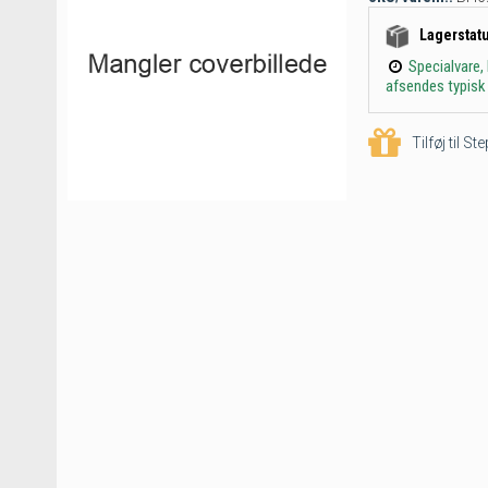
Lagerstat
Specialvare,
afsendes typisk 
Tilføj til S