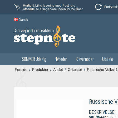
Hurtig & billig levering med Postnord
Fortrydel
Afsendelse af lagervare inden for 24 timer
Dansk
SOMMER Udsalg
Nyheder
Klavernoder
Ukulele
Forside
/
Produkter
/
Andet
/
Orkester
/
Russische Volksl 1 
Russische Vo
BESKRIVELSE:
SKU/Varenr.:
BH6