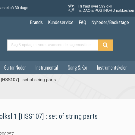
Fri fragt over 599 dkk
sesret på 30 dage
m. DAO & POSTNORD pakkeshop
Brands
Kundeservice
FAQ
Nyheder/Backstage
Guitar Noder
Instrumental
Sang & Kor
Instrumentskoler
[HSS107] : set of string parts
lksl 1 [HSS107] : set of string parts
200257