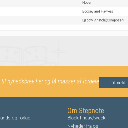
Noder
Boosey and Hawkes
Ljadow, Anatolij(Composer)
 til nyhedsbrev her og få masser af fordele
Tilmeld
Om Stepnote
ands og forlag
Black Friday/week
Nyheder fra os