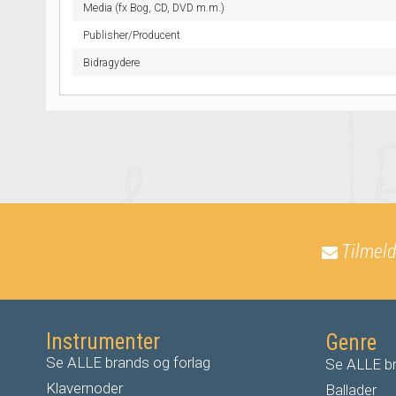
Media (fx Bog, CD, DVD m.m.)
Publisher/Producent
Bidragydere
Tilmeld
Instrumenter
Genre
Se ALLE brands og forlag
Se ALLE br
Klavernoder
Ballader