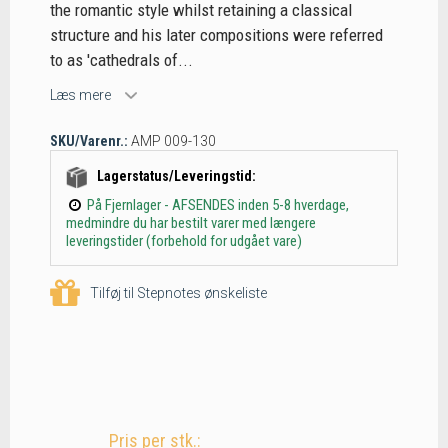
the romantic style whilst retaining a classical
structure and his later compositions were referred
to as 'cathedrals of...
Læs mere
SKU/Varenr.:
AMP 009-130
Lagerstatus/Leveringstid:
På Fjernlager - AFSENDES inden 5-8 hverdage,
medmindre du har bestilt varer med længere
leveringstider (forbehold for udgået vare)
Tilføj til Stepnotes ønskeliste
Pris per stk.: