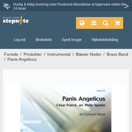
Hurtig & billig levering med Postnord
Afsendelse af lagervare inden for
Fortrydelsesret på 30 dage
24 timer
Log ind
Ønskeliste
Opret bruger
Nyhedstilmelding
Forside
/
Produkter
/
Instrumental
/
Blæser Noder
/
Brass Band
/
Panis Angelicus