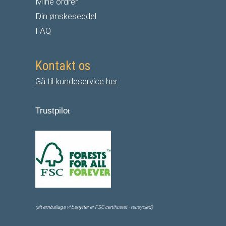
Mine ordrer
Din ønskeseddel
FAQ
Kontakt os
Gå til kundeservice her
Trustpilo
t
(alt emballage vi benytter er FSC certificeret - receycled)