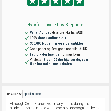
Hvorfor handle hos Stepnote
Vi har ALT det
, de andre ikke har🎻🎹
100%
dansk online butik
350.000 Nodetitler og musikartikler
Gode priser og flest gode nodetilbud i DK
Fagfolk der brænder
for musikken
Vi støtter
Broen DK
der hjælper de, som
ikke har råd til musikskolen
Specifikationer
Beskrivelse
Although Cesar Franck won many prizes during his
student days his music was generally unrecognised by his