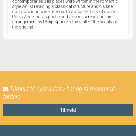
contemporaries. His pieces were written in the romantic
style whilst retaining a classical structure and his later
compositions were referred to as 'cathedrals of sound'.
Panis Angelicus is poetic and almost serene and this
arrangement by Philip Sparke retains all of the beauty of
the original.
Tilmeld til nyhedsbrev her og få masser af
fordele
Tilmeld