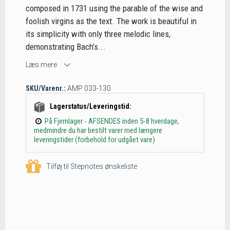
composed in 1731 using the parable of the wise and
foolish virgins as the text. The work is beautiful in
its simplicity with only three melodic lines,
demonstrating Bach’s...
Læs mere
SKU/Varenr.:
AMP 033-130
Lagerstatus/Leveringstid:
På Fjernlager - AFSENDES inden 5-8 hverdage,
medmindre du har bestilt varer med længere
leveringstider (forbehold for udgået vare)
Tilføj til Stepnotes ønskeliste