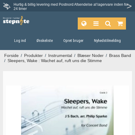
Hurtig & billig levering med Postnord
Afsendelse af lagervare inden for
Fortrydelsesret på 30 dage
24 timer
Log ind
Ønskeliste
Opret bruger
Nyhedstilmelding
Forside
/
Produkter
/
Instrumental
/
Blæser Noder
/
Brass Band
/
Sleepers, Wake : Wachet auf, ruft uns die Stimme