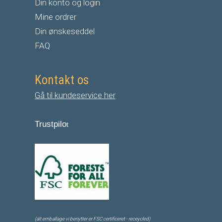
Din konto og login
Mine ordrer
Din ønskeseddel
FAQ
Kontakt os
Gå til kundeservice her
Trustpilo
t
(alt emballage vi benytter er FSC certificeret - receycled)