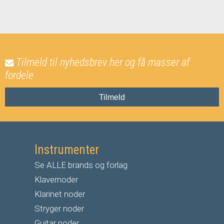
Tilmeld til nyhedsbrev her og få masser af
fordele
Tilmeld
Instrumenter
Se ALLE brands og forlag
Klavernoder
Klarinet noder
S
tryger noder
G
uitar noder