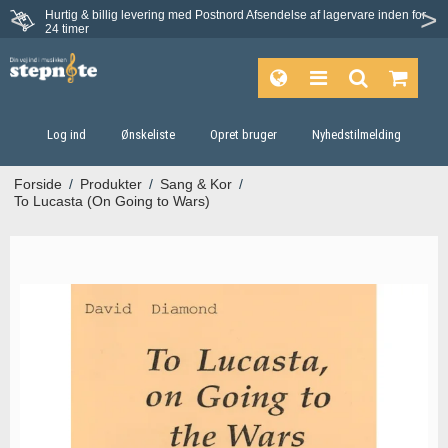
Hurtig & billig levering med Postnord
Afsendelse af lagervare inden for
Fortrydelsesret på 30 dage
24 timer
Log ind
Ønskeliste
Opret bruger
Nyhedstilmelding
Forside
/
Produkter
/
Sang & Kor
/
To Lucasta (On Going to Wars)