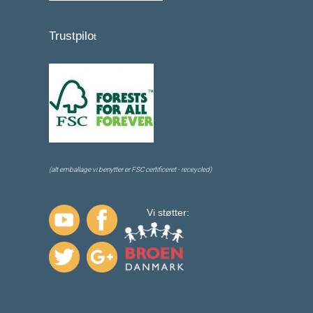
Trustpilo
t
(alt emballage vi benytter er FSC certificeret - receycled)
Vi støtter: