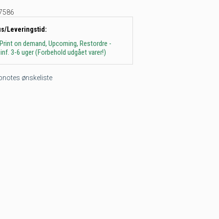
7586
us/Leveringstid:
 Print on demand, Upcoming, Restordre -
inf. 3-6 uger (Forbehold udgået varer!)
tepnotes ønskeliste