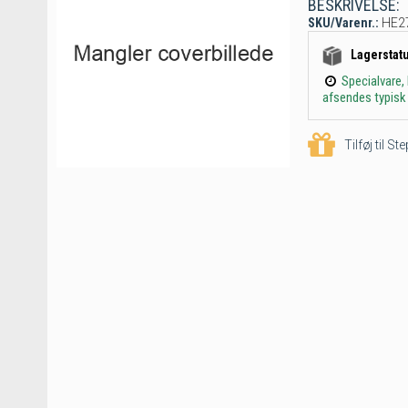
BESKRIVELSE:
SKU/Varenr.:
HE2
Lagerstat
Specialvare,
afsendes typisk 
Tilføj til S