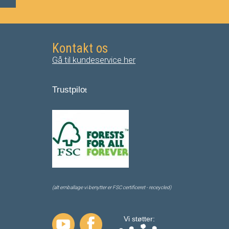
Kontakt os
Gå til kundeservice her
Trustpilo
t
(alt emballage vi benytter er FSC certificeret - receycled)
Vi støtter: