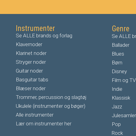
Instrumenter
Genre
Se ALLE brands og forlag
Se ALLE br
Klavernoder
Ballader
Klarinet noder
Blues
S
tryger noder
Børn
G
uitar noder
Disney
Basguitar tabs
Film og TV
Blæser noder
Indie
Trommer, percussion og slagtøj
Klassisk
Ukulele (instrumenter og bøger)
Jazz
Alle instrumenter
Julesamler
Lær om instrumenter her
Pop
Rock