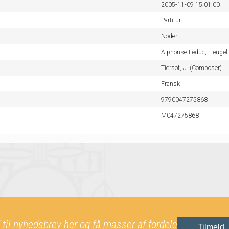
2005-11-09 15:01:00
Partitur
Noder
Alphonse Leduc,
Heugel
Tiersot, J. (Composer)
Fransk
9790047275868
M047275868
 til nyhedsbrev her og få masser af fordele
Tilmeld