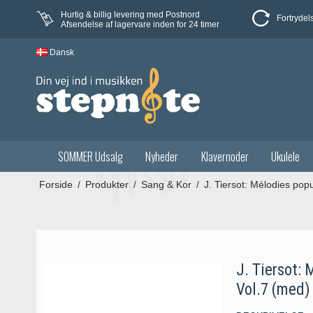
Hurtig & billig levering med Postnord
Fortrydel
Afsendelse af lagervare inden for 24 timer
Dansk
SOMMER Udsalg
Nyheder
Klavernoder
Ukulele
Forside
/
Produkter
/
Sang & Kor
/
J. Tiersot: Mélodies pop
J. Tiersot:
Vol.7 (med)