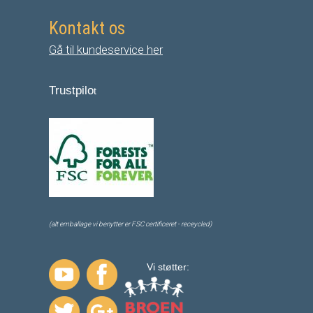
Kontakt os
Gå til kundeservice her
Trustpilo
t
(alt emballage vi benytter er FSC certificeret - receycled)
Vi støtter: