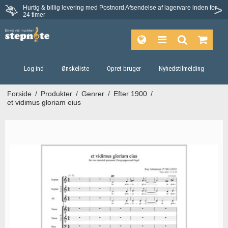
Hurtig & billig levering med Postnord
Afsendelse af lagervare inden for
Fortrydelsesret på 30 dage
24 timer
Log ind
Ønskeliste
Opret bruger
Nyhedstilmelding
Forside
/
Produkter
/
Genrer
/
Efter 1900
/
et vidimus gloriam eius