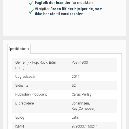
Fagfolk der brænder
for musikken
Vi støtter
Broen DK
der hjælper de, som
ikke har råd til musikskolen
Specifikationer
Genrer (Fx Pop, Rock, Børn
Post-1900
m.m.)
Udgivelsesår
2011
Sideantal
32
Publisher/Producent
Carus Verlag
Bidragydere
Johannsen,
Kay(Composer)
Sprog
Latin
ISMN
9790007160241