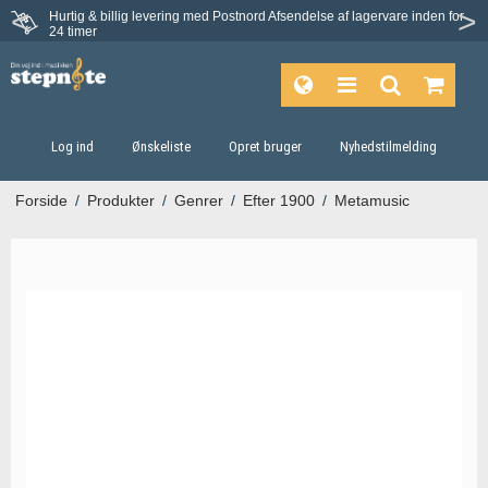
Hurtig & billig levering med Postnord
Afsendelse af lagervare inden for
Fortrydelsesret på 30 dage
24 timer
Log ind
Ønskeliste
Opret bruger
Nyhedstilmelding
Forside
/
Produkter
/
Genrer
/
Efter 1900
/
Metamusic