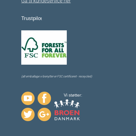
Gå til kundeservice her
Trustpilo
t
(alt emballage vi benytter er FSC certificeret - receycled)
Vi støtter: