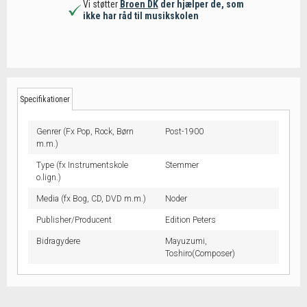
Vi støtter
Broen DK
der hjælper de, som
ikke har råd til musikskolen
Specifikationer
Genrer (Fx Pop, Rock, Børn
Post-1900
m.m.)
Type (fx Instrumentskole
Stemmer
o.lign.)
Media (fx Bog, CD, DVD m.m.)
Noder
Publisher/Producent
Edition Peters
Bidragydere
Mayuzumi,
Toshiro(Composer)