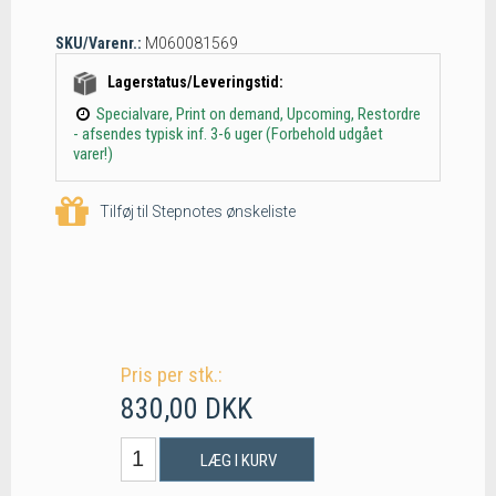
SKU/Varenr.:
M060081569
Lagerstatus/Leveringstid:
Specialvare, Print on demand, Upcoming, Restordre
- afsendes typisk inf. 3-6 uger (Forbehold udgået
varer!)
Tilføj til Stepnotes ønskeliste
Pris per stk.:
830,00 DKK
LÆG I KURV