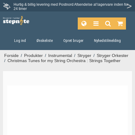
Hurtig & billig levering med Postnord
Afsendelse af lagervare inden for
24 timer
Log ind
Ønskeliste
Opret bruger
Nyhedstilmelding
Forside
/
Produkter
/
Instrumental
/
Stryger
/
Stryger Orkester
/
Christmas Tunes for my String Orchestra : Strings Together