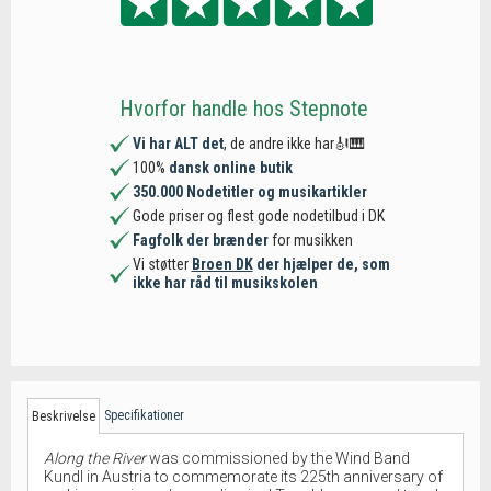
Hvorfor handle hos Stepnote
Vi har ALT det
, de andre ikke har🎻🎹
100%
dansk online butik
350.000 Nodetitler og musikartikler
Gode priser og flest gode nodetilbud i DK
Fagfolk der brænder
for musikken
Vi støtter
Broen DK
der hjælper de, som
ikke har råd til musikskolen
Specifikationer
Beskrivelse
Along the River
was commissioned by the Wind Band
Kundl in Austria to commemorate its 225th anniversary of