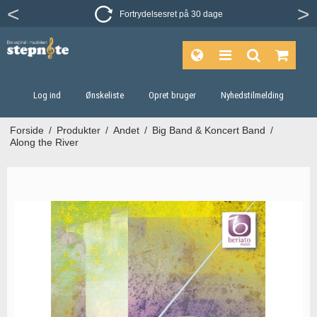
Fortrydelsesret på 30 dage
Log ind
Ønskeliste
Opret bruger
Nyhedstilmelding
Forside
/
Produkter
/
Andet
/
Big Band & Koncert Band
/
Along the River