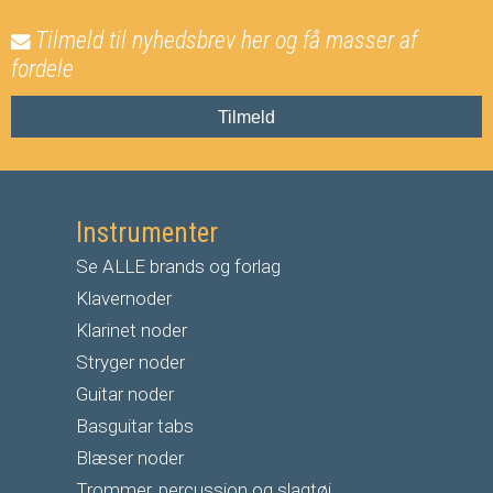
Tilmeld til nyhedsbrev her og få masser af
fordele
Tilmeld
Instrumenter
Se ALLE brands og forlag
Klavernoder
Klarinet noder
S
tryger noder
G
uitar noder
Basguitar tabs
Blæser noder
Trommer, percussion og slagtøj