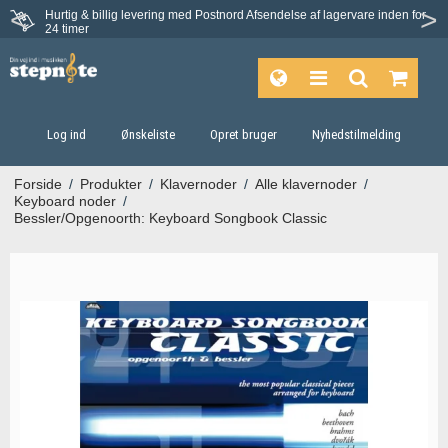
Hurtig & billig levering med Postnord
Afsendelse af lagervare inden for
Fortrydelsesret på 30 dage
24 timer
Log ind
Ønskeliste
Opret bruger
Nyhedstilmelding
Forside
/
Produkter
/
Klavernoder
/
Alle klavernoder
/
Keyboard noder
/
Bessler/Opgenoorth: Keyboard Songbook Classic