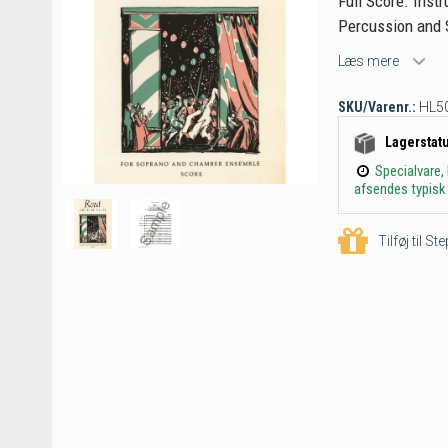
Full Score. Instr
Percussion and S
Læs mere
SKU/Varenr.:
HL5
Lagerstat
Specialvare,
afsendes typisk 
Tilføj til S