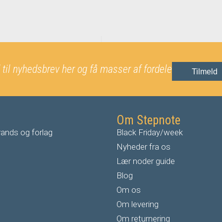
 til nyhedsbrev her og få masser af fordele
Tilmeld
Om Stepnote
ands og forlag
Black Friday/week
Nyheder fra os
Lær noder guide
Blog
Om os
Om levering
Om returnering