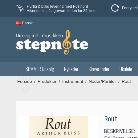
Hurtig & billig levering med Postnord
Fortrydel
Afsendelse af lagervare inden for 24 timer
Dansk
SOMMER Udsalg
Nyheder
Klavernoder
Ukulele
Forside
/
Produkter
/
Instrument
/
Noder/Partitur
/
Rout
Rout
BESKRIVELSE: