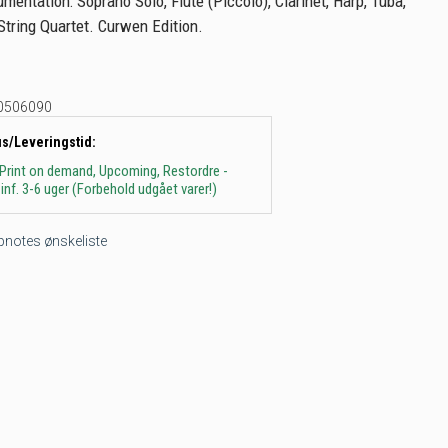
umentation: Soprano Solo, Flute (Piccolo), Clarinet, Harp, Tuba,
tring Quartet. Curwen Edition.
0506090
us/Leveringstid:
 Print on demand, Upcoming, Restordre -
inf. 3-6 uger (Forbehold udgået varer!)
tepnotes ønskeliste