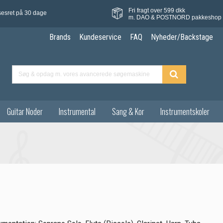
Fri fragt over 599 dkk
sesret på 30 dage
m. DAO & POSTNORD pakkeshop
Brands
Kundeservice
FAQ
Nyheder/Backstage
Guitar Noder
Instrumental
Sang & Kor
Instrumentskoler