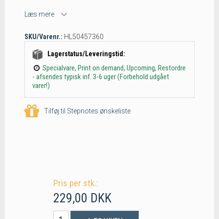
Læs mere
SKU/Varenr.:
HL50457360
Lagerstatus/Leveringstid:
Specialvare, Print on demand, Upcoming, Restordre
- afsendes typisk inf. 3-6 uger (Forbehold udgået
varer!)
Tilføj til Stepnotes ønskeliste
Pris per stk.:
229,00 DKK