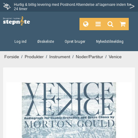
Hurtig & billig levering med Postnord
Afsendelse af lagervare inden for
24 timer
Log ind
Ønskeliste
Opret bruger
Nyhedstilmelding
Forside
/
Produkter
/
Instrument
/
Noder/Partitur
/
Venice