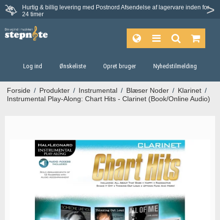
Hurtig & billig levering med Postnord
Afsendelse af lagervare inden for
Fortrydelsesret på 30 dage
24 timer
Log ind
Ønskeliste
Opret bruger
Nyhedstilmelding
Forside
/
Produkter
/
Instrumental
/
Blæser Noder
/
Klarinet
/
Instrumental Play-Along: Chart Hits - Clarinet (Book/Online Audio)