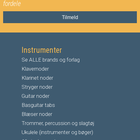
fordele
Tilmeld
Instrumenter
Se ALLE brands og forlag
Klavernoder
Klarinet noder
S
tryger noder
G
uitar noder
Basguitar tabs
Blæser noder
Trommer, percussion og slagtøj
Ukulele (instrumenter og bøger)