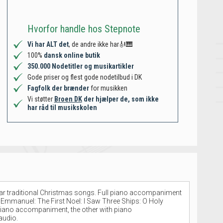
Hvorfor handle hos Stepnote
Vi har ALT det
, de andre ikke har🎻🎹
100%
dansk online butik
350.000 Nodetitler og musikartikler
Gode priser og flest gode nodetilbud i DK
Fagfolk der brænder
for musikken
Vi støtter
Broen DK
der hjælper de, som ikke
har råd til musikskolen
opular traditional Christmas songs. Full piano accompaniment
 Emmanuel: The First Noel: I Saw Three Ships: O Holy
 piano accompaniment, the other with piano
audio.