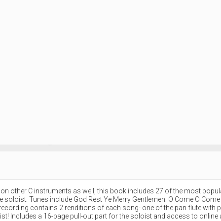
yable on other C instruments as well, this book includes 27 of the most p
 the soloist. Tunes include God Rest Ye Merry Gentlemen: O Come O Come
ecording contains 2 renditions of each song- one of the pan flute with
! Includes a 16-page pull-out part for the soloist and access to online 