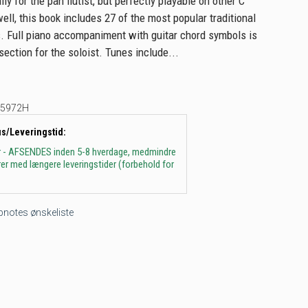
lly for the pan flutist, but perfectly playable on other C
ell, this book includes 27 of the most popular traditional
. Full piano accompaniment with guitar chord symbols is
section for the soloist. Tunes include...
5972H
us/Leveringstid:
r - AFSENDES inden 5-8 hverdage, medmindre
arer med længere leveringstider (forbehold for
tepnotes ønskeliste