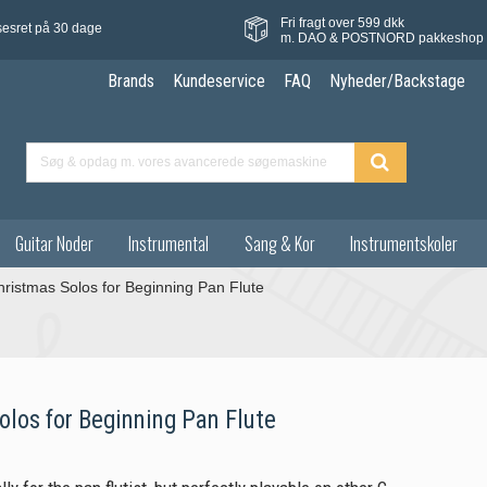
Fri fragt over 599 dkk
sesret på 30 dage
m. DAO & POSTNORD pakkeshop
Brands
Kundeservice
FAQ
Nyheder/Backstage
Guitar Noder
Instrumental
Sang & Kor
Instrumentskoler
ristmas Solos for Beginning Pan Flute
olos for Beginning Pan Flute