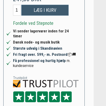
LÆG I KURV
Fordele ved Stepnote
Vi sender lagervarer inden for 24
timer
Dansk node- og musik butik
Største udvalg i Skandinavien
Fri fragt over. 599,- m. Postnord
📦🚚
Få professionel og hurtig hjælp
m.
kundeservice
Trustpilot