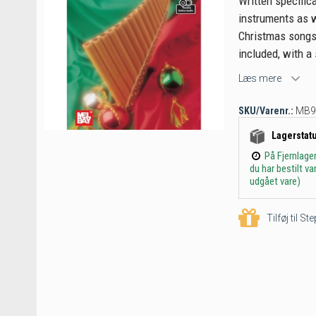
Written specifica
instruments as w
Christmas songs
included, with a 
Læs mere
SKU/Varenr.:
MB9
Lagerstat
På Fjernlage
du har bestilt v
udgået vare)
Tilføj til S