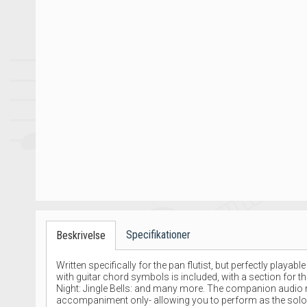
Specifikationer
Beskrivelse
Written specifically for the pan flutist, but perfectly pla
with guitar chord symbols is included, with a section for
Night: Jingle Bells: and many more. The companion audio r
accompaniment only- allowing you to perform as the soloist