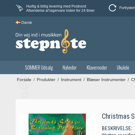
Hurtig & billig levering med Postnord
Fortrydel
Afsendelse af lagervare inden for 24 timer
Dansk
SOMMER Udsalg
Nyheder
Klavernoder
Ukulele
Forside
/
Produkter
/
Instrument
/
Blæser Instrumenter
/
Ch
Christmas S
BESKRIVELSE: