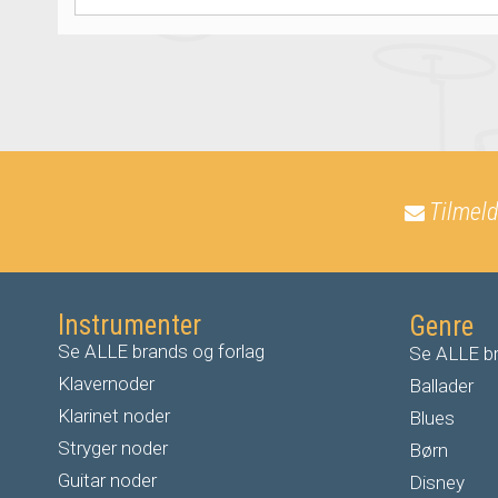
Tilmeld
Instrumenter
Genre
Se ALLE brands og forlag
Se ALLE br
Klavernoder
Ballader
Klarinet noder
Blues
S
tryger noder
Børn
G
uitar noder
Disney