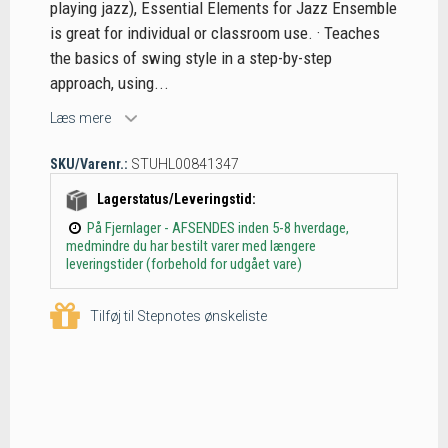
playing jazz), Essential Elements for Jazz Ensemble
is great for individual or classroom use. · Teaches
the basics of swing style in a step-by-step
approach, using...
Læs mere
SKU/Varenr.:
STUHL00841347
Lagerstatus/Leveringstid:
På Fjernlager - AFSENDES inden 5-8 hverdage,
medmindre du har bestilt varer med længere
leveringstider (forbehold for udgået vare)
Tilføj til Stepnotes ønskeliste