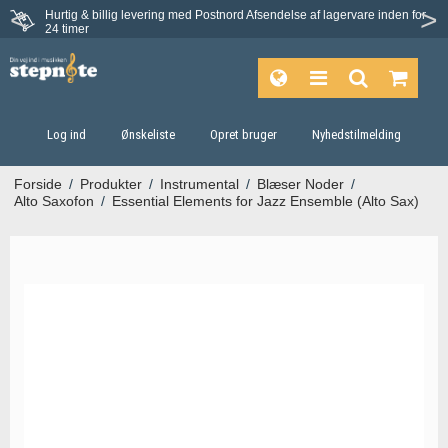
Hurtig & billig levering med Postnord
Afsendelse af lagervare inden for
Fortrydelsesret på 30 dage
24 timer
Log ind
Ønskeliste
Opret bruger
Nyhedstilmelding
Forside
/
Produkter
/
Instrumental
/
Blæser Noder
/
Alto Saxofon
/
Essential Elements for Jazz Ensemble (Alto Sax)