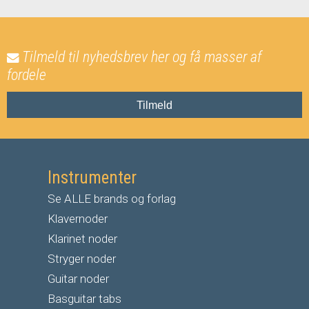
Tilmeld til nyhedsbrev her og få masser af
fordele
Tilmeld
Instrumenter
Se ALLE brands og forlag
Klavernoder
Klarinet noder
S
tryger noder
G
uitar noder
Basguitar tabs