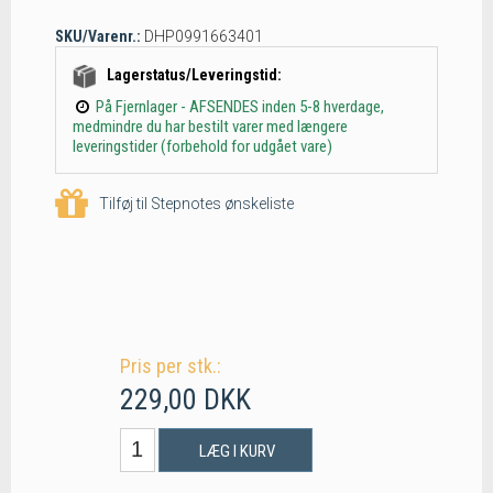
SKU/Varenr.:
DHP0991663401
Lagerstatus/Leveringstid:
På Fjernlager - AFSENDES inden 5-8 hverdage,
medmindre du har bestilt varer med længere
leveringstider (forbehold for udgået vare)
Tilføj til Stepnotes ønskeliste
Pris per stk.:
229,00 DKK
LÆG I KURV