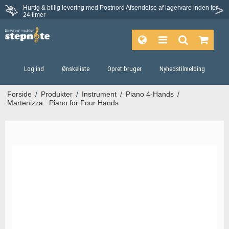
Hurtig & billig levering med Postnord
Afsendelse af lagervare inden for
24 timer
Log ind
Ønskeliste
Opret bruger
Nyhedstilmelding
Forside
/
Produkter
/
Instrument
/
Piano 4-Hands
/
Martenizza : Piano for Four Hands