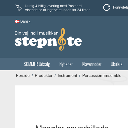
Hurtig & billig levering med Postnord
Fortrydel
Afsendelse af lagervare inden for 24 timer
Dansk
SOMMER Udsalg
Nyheder
Klavernoder
Ukulele
Forside
/
Produkter
/
Instrument
/
Percussion Ensemble