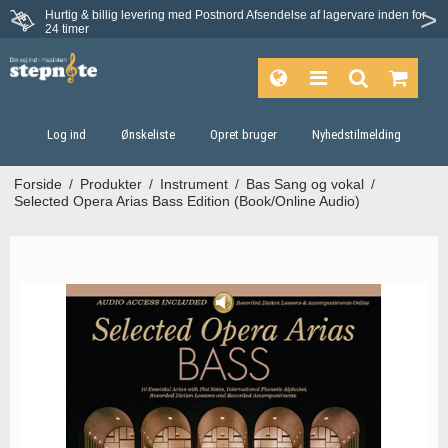
Hurtig & billig levering med Postnord
Afsendelse af lagervare inden for
Fortrydelsesret på 30 dage
24 timer
Log ind
Ønskeliste
Opret bruger
Nyhedstilmelding
Forside
/
Produkter
/
Instrument
/
Bas Sang og vokal
/
Selected Opera Arias Bass Edition (Book/Online Audio)