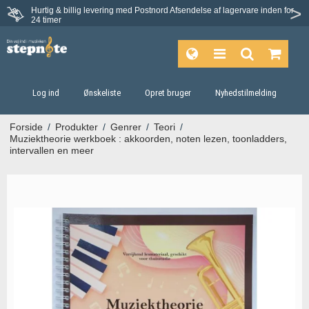
Hurtig & billig levering med Postnord
Afsendelse af lagervare inden for
Fortrydelsesret på 30 dage
24 timer
Log ind
Ønskeliste
Opret bruger
Nyhedstilmelding
Forside
/
Produkter
/
Genrer
/
Teori
/
Muziektheorie werkboek : akkoorden, noten lezen, toonladders,
intervallen en meer