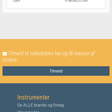
ISBN
9789083207049
Tilmeld til nyhedsbrev her og få masser af
fordele
Tilmeld
Instrumenter
Se ALLE brands og forlag