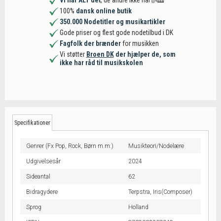
Vi har ALT det
, de andre ikke har🎻🎹
100%
dansk online butik
350.000 Nodetitler og musikartikler
Gode priser og flest gode nodetilbud i DK
Fagfolk der brænder
for musikken
Vi støtter
Broen DK
der hjælper de, som
ikke har råd til musikskolen
Specifikationer
Genrer (Fx Pop, Rock, Børn m.m.)
Musikteori/Nodelære
Udgivelsesår
2024
Sideantal
62
Bidragydere
Terpstra, Iris(Composer)
Sprog
Holland