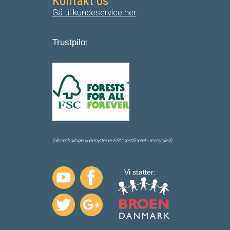
Kontakt os
Gå til kundeservice her
Trustpilo
t
(alt emballage vi benytter er FSC certificeret - receycled)
Vi støtter: