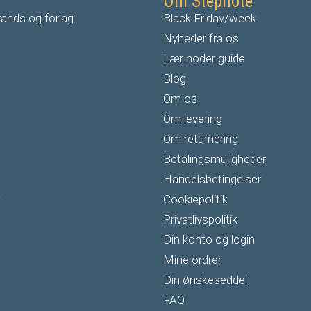
Om Stepnote
ands og forlag
Black Friday/week
Nyheder fra os
Lær noder guide
Blog
Om os
Om levering
Om returnering
Betalingsmuligheder
Handelsbetingelser
Cookiepolitik
Privatlivspolitik
Din konto og login
Mine ordrer
Din ønskeseddel
FAQ