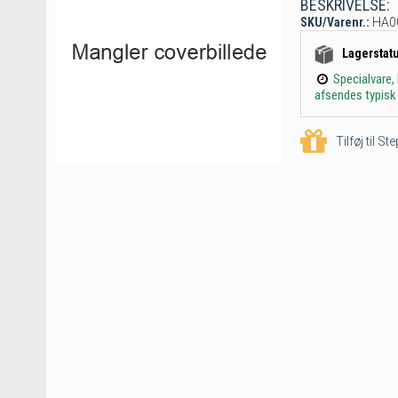
BESKRIVELSE:
SKU/Varenr.:
HA0
Lagerstat
Specialvare,
afsendes typisk 
Tilføj til S