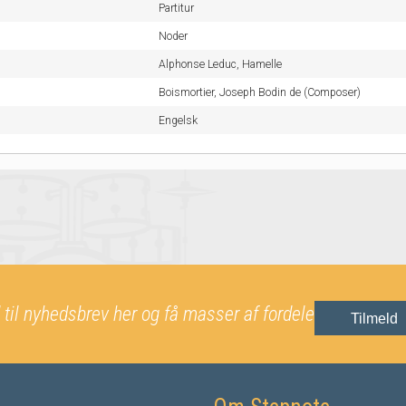
Partitur
Noder
Alphonse Leduc,
Hamelle
Boismortier, Joseph Bodin de (Composer)
Engelsk
 til nyhedsbrev her og få masser af fordele
Tilmeld