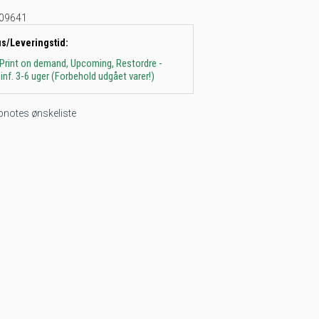
09641
us/Leveringstid:
 Print on demand, Upcoming, Restordre -
inf. 3-6 uger (Forbehold udgået varer!)
tepnotes ønskeliste