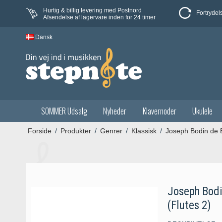
Hurtig & billig levering med Postnord
Fortrydel
Afsendelse af lagervare inden for 24 timer
Dansk
SOMMER Udsalg
Nyheder
Klavernoder
Ukulele
Forside
/
Produkter
/
Genrer
/
Klassisk
/
Joseph Bodin de B
Joseph Bodi
(Flutes 2)