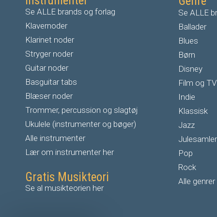
Instrumenter
Genre
Se ALLE brands og forlag
Se ALLE br
Klavernoder
Ballader
Klarinet noder
Blues
S
tryger noder
Børn
G
uitar noder
Disney
Basguitar tabs
Film og TV
Blæser noder
Indie
Trommer, percussion og slagtøj
Klassisk
Ukulele (instrumenter og bøger)
Jazz
Alle instrumenter
Julesamler
Lær om instrumenter her
Pop
Rock
Gratis Musikteori
Alle genrer
Se al musikteorien her