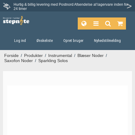
Hurtig & billig levering med Postnord
Afsendelse af lagervare inden for
Fortrydelsesret på 30 dage
24 timer
Log ind
Ønskeliste
Opret bruger
Nyhedstilmelding
Forside
/
Produkter
/
Instrumental
/
Blæser Noder
/
Saxofon Noder
/
Sparkling Solos