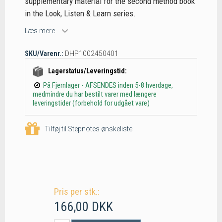
supplementary material for the second method book
in the Look, Listen & Learn series.
Læs mere
SKU/Varenr.:
DHP1002450401
Lagerstatus/Leveringstid:
På Fjernlager - AFSENDES inden 5-8 hverdage,
medmindre du har bestilt varer med længere
leveringstider (forbehold for udgået vare)
Tilføj til Stepnotes ønskeliste
Pris per stk.:
166,00 DKK